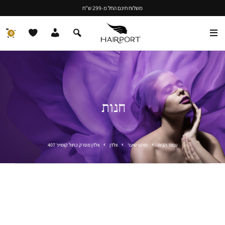
משלוח חינם החל מ-299 ש"ח
0
חנות
עמוד הבית
מותגי שיער
וולדן
וולדן מסרק כחול קומייר 407