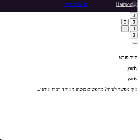
פרטיות
עזרה
הייר פורט
yariv
yariv
איך אפשר לעזור? מחפשים משהו מאוחד דברו איתנו...