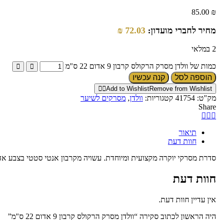
85.00
₪
מחיר לחברי מועדון:
72.03
₪
2 במלאי
כמות של וולדן מסרק הרקולס קרבון 9 אדום 22 ס"מ
הוספה לסל
קנה עכשיו
Add to Wishlist
Remove from Wishlist
מק"ט:
41754
קטגוריות:
וולדן
,
מסרקים לשיער
Share
תיאור
חוות דעת
סדרת מסרקי יוקרה מקצועית ומיוחדת. עשויה מקרבון אנטי סטטי בצבע אדו
חוות דעת
אין עדיין חוות דעת.
היה הראשון לכתוב סקירה “וולדן מסרק הרקולס קרבון 9 אדום 22 ס"מ”