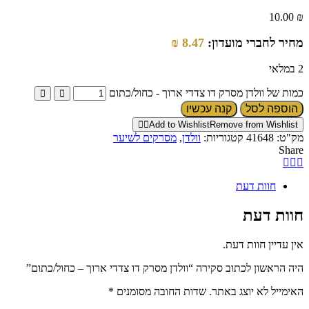
10.00
₪
מחיר לחברי מועדון:
8.47
₪
2 במלאי
כמות של וולדן מסרק דו צדדי ארוך - כחול/כתום
הוספה לסל
קנה עכשיו
Add to Wishlist
Remove from Wishlist
מק"ט:
41648
קטגוריות:
וולדן
,
מסרקים לשיער
Share
חוות דעת
חוות דעת
אין עדיין חוות דעת.
היה הראשון לכתוב סקירה “וולדן מסרק דו צדדי ארוך – כחול/כתום”
האימייל לא יוצג באתר.
שדות החובה מסומנים
*