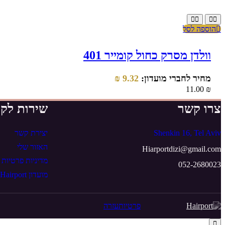
הוספה לסל
וולדן מסרק כחול קומייר 401
מחיר לחברי מועדון:
9.32
₪
11.00
₪
צרו קשר
שירות לקו
Shenkin 16, Tel Aviv
יצירת קשר
האזור שלי
Hiarportdizi@gmail.com
מדיניות פרטיות
052-2680023
מועדון Hairport
פרטיות
עזרה