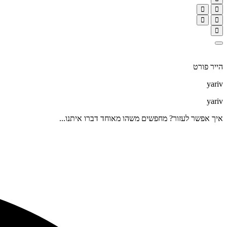
הייר פורט
yariv
yariv
איך אפשר לעזור? מחפשים משהו מאוחד דברו איתנו...