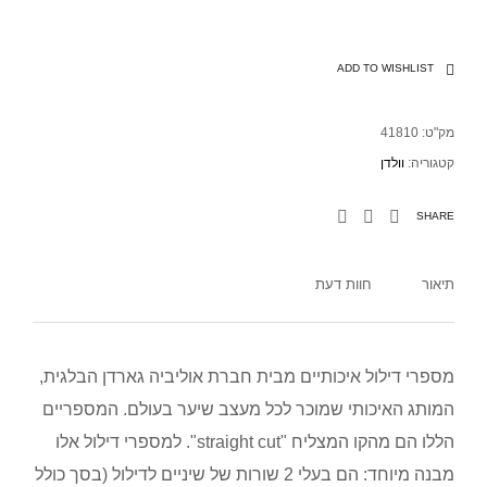
ADD TO WISHLIST
מק"ט:
41810
קטגוריה:
וולדן
SHARE
תיאור
חוות דעת
מספרי דילול איכותיים מבית חברת אוליביה גארדן הבלגית,
המותג האיכותי שמוכר לכל מעצב שיער בעולם. המספריים
הללו הם מהקו המצליח "straight cut". למספרי דילול אלו
מבנה מיוחד: הם בעלי 2 שורות של שיניים לדילול (בסך כולל