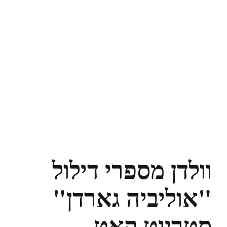
וולדן מספרי דילול
"אוליביה גארדן"
סטרייט קאט