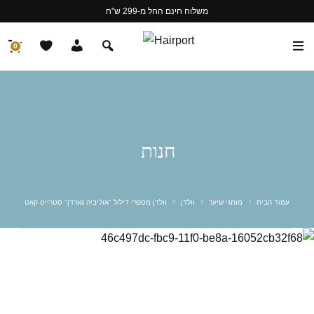
משלוח חינם החל מ-299 ש"ח
0
חנות
עמוד הבית
מותגי שיער
וולדן
וולדן מספרי דילול "אוליביה גארדן" סטרייט קאט