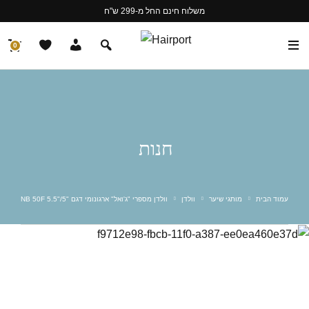
משלוח חינם החל מ-299 ש"ח
0
חנות
עמוד הבית
מותגי שיער
וולדן
וולדן מספרי "ג'ואל" ארגונומי דגם "NB 50F 5.5"/5