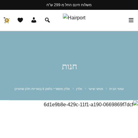
משלוח חינם החל מ-299 ש"ח
0
חנות
עמוד הבית
מותגי שיער
וולדן
וולדן מספריי בלאק 6 (באריזת חלון שחורה)