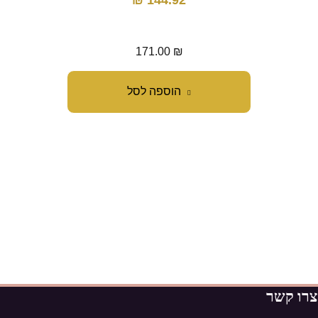
144.92
₪
מ
171.00
₪
הוספה לסל
צרו קשר