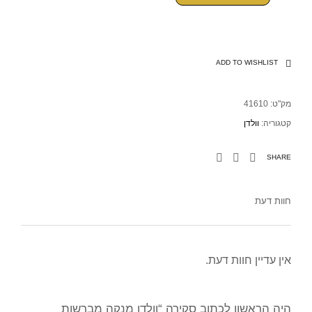
ADD TO WISHLIST
מק"ט:
41610
קטגוריה:
וולדן
SHARE
חוות דעת
אין עדיין חוות דעת.
היה הראשון לכתוב סקירה “וולדן מנקה מברשות