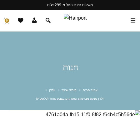
משלוח חינם החל מ-299 ש"ח
0
חנות
עמוד הבית
מותגי שיער
וולדן
וולדן מנקה מברשות ומסרקים בצבע שחור (פלסטיק)