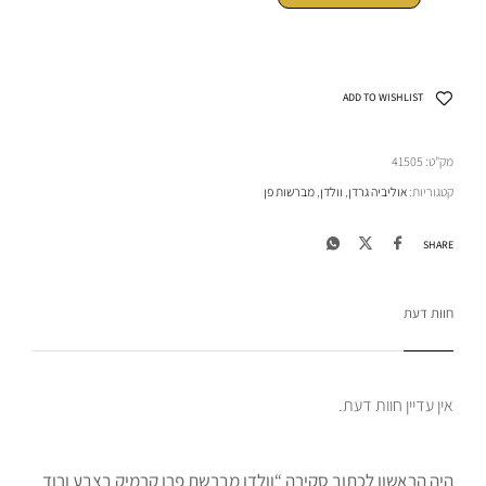
ADD TO WISHLIST
מק"ט:
41505
קטגוריות:
אוליביה גרדן
,
וולדן
,
מברשות פן
SHARE
חוות דעת
אין עדיין חוות דעת.
היה הראשון לכתוב סקירה “וולדן מברשת פרו קרמיק בצבע ורוד