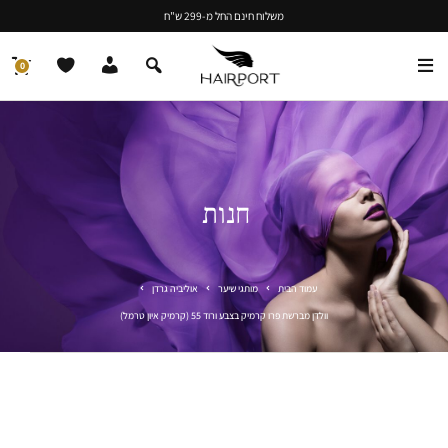
משלוח חינם החל מ-299 ש"ח
0
חנות
עמוד הבית
מותגי שיער
אוליביה גרדן
וולדן מברשת פרו קרמיק בצבע ורוד 55 (קרמיק איון טרמל)