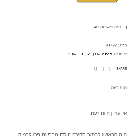
ADD TO WISHLIST
מק"ט:
41492
קטגוריות:
אוליביה גרדן
,
וולדן
,
מברשות פן
SHARE
חוות דעת
אין עדיין חוות דעת.
היה הראשון לכתוב סקירה “וולדן מברשת פרו קרמיק