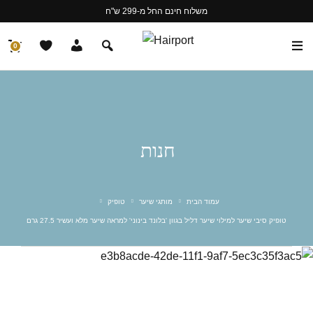
משלוח חינם החל מ-299 ש"ח
0
חנות
עמוד הבית
מותגי שיער
טופיק
טופיק סיבי שיער למילוי שיער דליל בגוון 'בלונד בינוני' למראה שיער מלא ועשיר 27.5 גרם