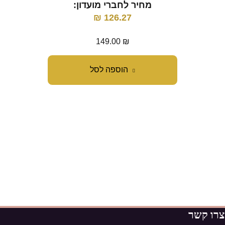
מחיר לחברי מועדון:
מ
₪
126.27
149.00
₪
הוספה לסל
צרו קשר