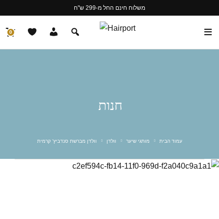
משלוח חינם החל מ-299 ש"ח
0
חנות
עמוד הבית
מותגי שיער
וולדן
וולדן מברשת סנדביץ' קרמית