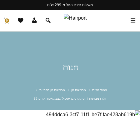
משלוח חינם החל מ-299 ש"ח
0
חנות
עמוד הבית
מברשות פן
מברשות פן טרמיות
וולדן מברשת 'היט ניגרט בריסטול' בצבע אפור-אדום 35