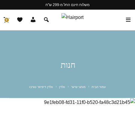
משלוח חינם החל מ-299 ש"ח
0
חנות
עמוד הבית
מותגי שיער
וולדן
וולדן דיפיוזר טורבו