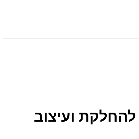
יביליס פרו מחליק שיער 'BAB2670EPE' להחלקת ועיצוב