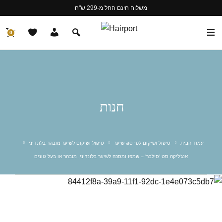
משלוח חינם החל מ-299 ש"ח
0
חנות
עמוד הבית
טיפול ושיקום לפי סוג שיער
טיפול ושיקום לשיער מובהר בלונדיני
אנג'ליקה סט 'סילבר' – שמפו ומסכה לשיער בלונדיני, מובהר או בעל גוונים