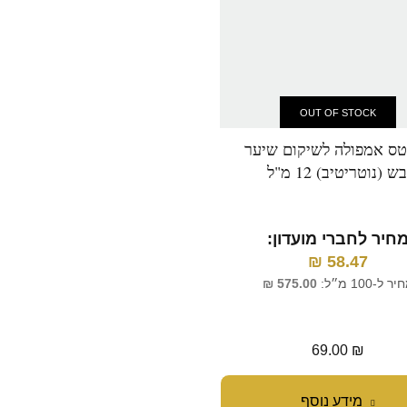
OUT OF STOCK
ס אמפולה לשיקום שיער
קרסטס שמפו 'בן הידרה-גלי
בש (נוטריטיב) 12 מ"ל
המעניק לשיער לחות, ב
מ"ל
חיר לחברי מועדון:
₪
58.47
מחיר לחברי מועדון:
ר ל-100 מ״ל:
575.00
₪
₪
114.41
מחיר ל-100 מ״ל:
54.00
₪
135.00
₪
69.00
₪
מידע נוסף
הוספה לסל