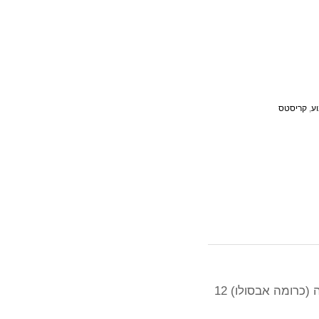
וע
,
קריסטס
היה הראשון לכתוב סקירה “קרסטס אמפולה לטיפול אינטנסיבי בשיער צבוע לאחר צביעה (כרומה אבסולו) 12