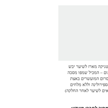
טניקה מארז לשיער יבש
מרוקן אויל מסכת הזנה
ום – המכיל שמפו מסכה
המעניקה לחות ושיקום לש
סרום המועשרים באצת
בינוני עד עבה פגום ויב
ספירולינה וללא מלחים
(היידריישן) 500 מ"ל
ים לשיער לאחר החלקה)
מחיר לחברי מועדון: