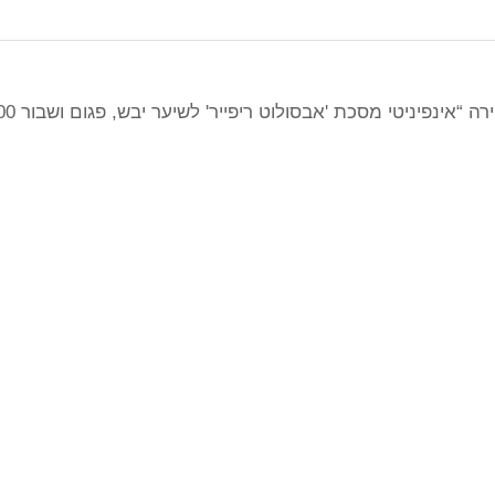
“אינפיניטי מסכת 'אבסולוט ריפייר' לשיער יבש, פגום ושבור 500 מ"ל”