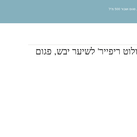
 ושבור 500 מ"ל
לוט ריפייר' לשיער יבש, פגום