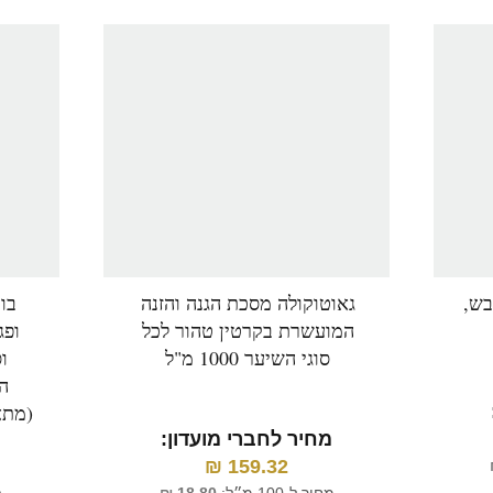
יער יבש,
גאוטוקולה מסכת הגנה והזנה
בו
המועשרת בקרטין טהור לכל
ופג
סוגי השיער 1000 מ"ל
ו
ה
(מתא
מחיר לחברי מועדון:
₪
159.32