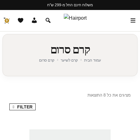
משלוח חינם החל מ-299 ש"ח
0
קרם סרום
עמוד הבית
קרם לשיער
קרם סרום
מציגים את כל ⁦8⁩ התוצאות
FILTER