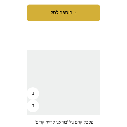
הוספה לסל
פסטל קרם ג׳ל 'בוראג׳ קרייזי קרים'