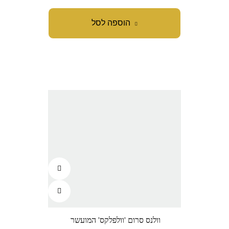
הוספה לסל
וולנס סרום 'וולפלקס' המועשר