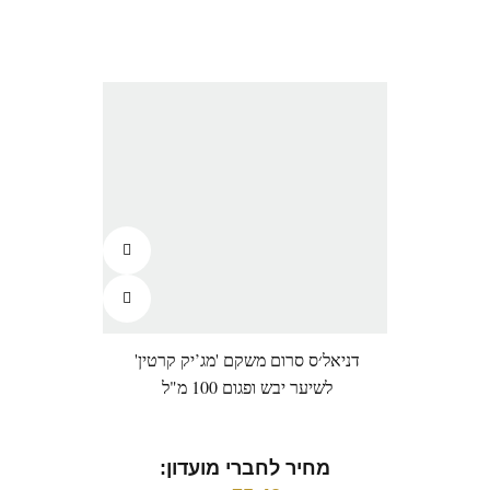
דניאל׳ס סרום משקם 'מג’יק קרטין'
לשיער יבש ופגום 100 מ"ל
מחיר לחברי מועדון: