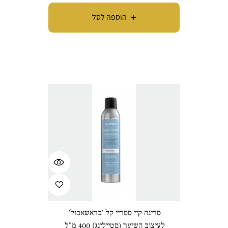
הוספה לסל
סרינה קיי ספריי קל 'בראשאבול'
לעיצוב השיער (סטיילינג) 400 מ"ל