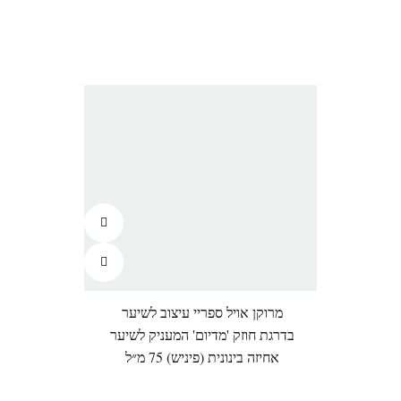
מרוקן אויל ספריי עיצוב לשיער
בדרגת חוזק 'מדיום' המעניק לשיער
אחיזה בינונית (פיניש) 75 מ״ל