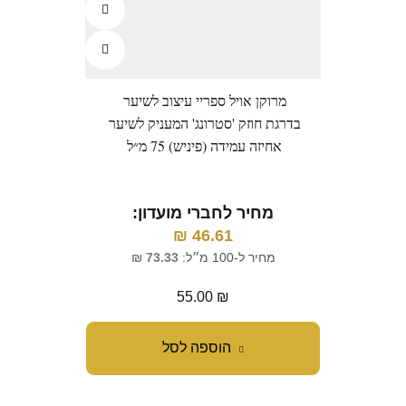
מרוקן אויל ספריי עיצוב לשיער
בדרגת חוזק 'סטרונג' המעניק לשיער
אחיזה עמידה (פיניש) 75 מ״ל
מחיר לחברי מועדון:
₪
46.61
מחיר ל-100 מ״ל:
73.33
₪
55.00
₪
הוספה לסל