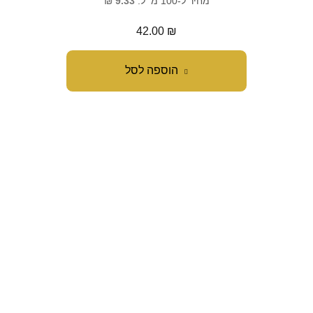
מחיר ל-100 מ״ל:
9.33
₪
42.00
₪
הוספה לסל