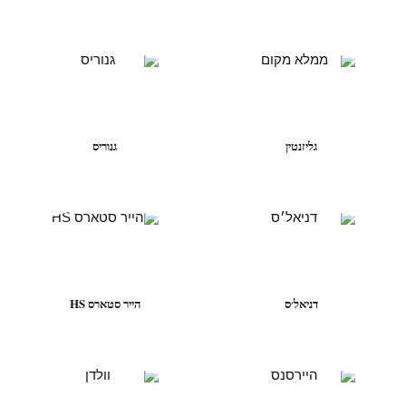
גליזנטין
גנוריס
דניאל׳ס
הייר סטארס HS