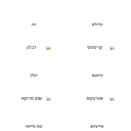
קוריוליס
קיון
קריסטס
רבלון
שוורצקופ
שמן מרוקאי