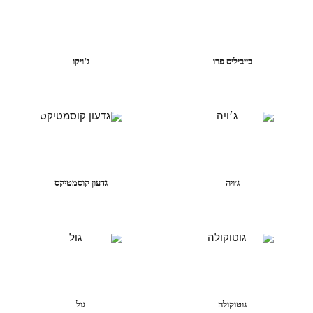
בייביליס פרו
ג’ויקו
ג׳ויה
גדעון קוסמטיקס
גוטוקולה
גול