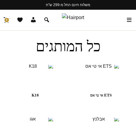
משלוח חינם החל מ-299 ש"ח
0
כל המותגים
ETS אי טי אס
K18