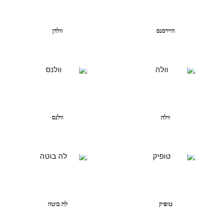
היירסנס
וולדן
וולה
וולנס
טופיק
לה בוטה