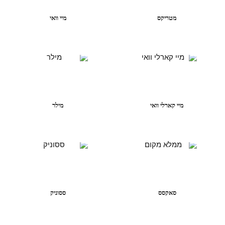
מטריקס
מיי וואי
מיי קארלי וואי
מילר
סאקסס
ססוניק